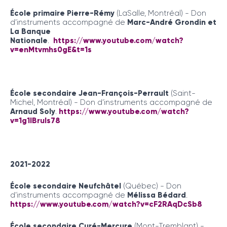
École primaire Pierre-Rémy
(LaSalle, Montréal) - Don
d’instruments accompagné de
Marc-André Grondin et
La Banque
Nationale
.
https://www.youtube.com/watch?
v=enMtvmhs0gE&t=1s
École secondaire Jean-François-Perrault
(Saint-
Michel, Montréal) - Don d’instruments accompagné de
Arnaud Soly
.
https://www.youtube.com/watch?
v=1g1lBruIs78
2021-2022
École secondaire Neufchâtel
(Québec) - Don
d’instruments accompagné de
Mélissa Bédard
.
https://www.youtube.com/watch?v=cF2RAqDcSb8
École secondaire Curé-Mercure
(Mont-Tremblant) -