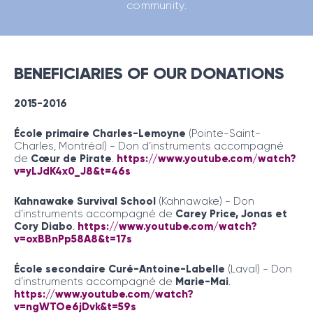
community.
BENEFICIARIES OF OUR DONATIONS
2015-2016
École primaire Charles-Lemoyne
(Pointe-Saint-
Charles, Montréal) - Don d’instruments accompagné
de
Cœur de Pirate
.
https://www.youtube.com/watch?
v=yLJdK4x0_J8&t=46s
Kahnawake Survival School
(Kahnawake) - Don
d’instruments accompagné de
Carey Price, Jonas et
Cory Diabo
.
https://www.youtube.com/watch?
v=oxBBnPp58A8&t=17s
École secondaire Curé-Antoine-Labelle
(Laval) - Don
d’instruments accompagné de
Marie-Mai
.
https://www.youtube.com/watch?
v=ngWTOe6jDvk&t=59s