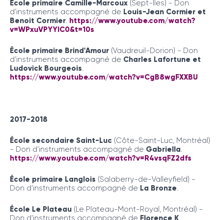
École primaire Camille-Marcoux
(Sept-Îles) - Don
d’instruments accompagné de
Louis-Jean Cormier et
Benoit Cormier
.
https://www.youtube.com/watch?
v=WPxuVPYYlC0&t=10s
École primaire Brind'Amour
(Vaudreuil-Dorion) - Don
d’instruments accompagné de
Charles Lafortune et
Ludovick Bourgeois
.
https://www.youtube.com/watch?v=CgB8wgFXXBU
2017-2018
École secondaire Saint-Luc
(Côte-Saint-Luc, Montréal)
- Don d’instruments accompagné de
Gabriella
.
https://www.youtube.com/watch?v=R4vsqFZ2dfs
École primaire Langlois
(Salaberry-de-Valleyfield) -
Don d’instruments accompagné de
La Bronze
.
École Le Plateau
(Le Plateau-Mont-Royal, Montréal) -
Don d’instruments accompagné de
Florence K
.