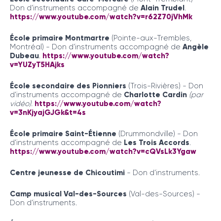
Don d’instruments accompagné de
Alain Trudel
.
https://www.youtube.com/watch?v=r62Z70jVhMk
École primaire Montmartre
(Pointe-aux-Trembles,
Montréal) - Don d’instruments accompagné de
Angèle
Dubeau
.
https://www.youtube.com/watch?
v=YUZyT5HAjks
École secondaire des Pionniers
(Trois-Rivières) - Don
d’instruments accompagné de
Charlotte Cardin
(par
vidéo)
.
https://www.youtube.com/watch?
v=3nKjyajGJGk&t=4s
École primaire Saint-Étienne
(Drummondville) - Don
d’instruments accompagné de
Les Trois Accords
.
https://www.youtube.com/watch?v=cQVsLk3Ygaw
Centre jeunesse de Chicoutimi
- Don d’instruments.
Camp musical Val-des-Sources
(Val-des-Sources) -
Don d’instruments.