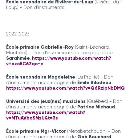
École secondaire de Rivière-du-Loup
(Rivière-du-
Loup) - Don d’instruments.
2022-2023
École primaire Gabrielle-Roy
(Saint-Léonard,
Montréal) - Don d’instruments accompagné de
Sarahmée
.
https://www.youtube.com/watch?
v=azo5C6Zqo-c
École secondaire Magdeleine
(La Prairie) - Don
d’instruments accompagné de
Émile Bilodeau
.
https://www.youtube.com/watch?v=Q6RzipNbDMQ
Université des jeux(nes) musiciens
(Québec) - Don
d’instruments accompagné de
Patrice Michaud
.
https://www.youtube.com/watch?
v=MTuAVbqSMzU&t=3s
École primaire Mgr-Victor
(Métabetchouan) - Don
d’instruments accompagné de
Gab Bouchard
.